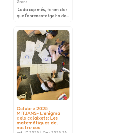
Grans
Cada cop més, tenim clar
que l’aprenentatge ha de...
Octubre 2025
MITJANS- L’enigma
dels calaixets: Les
matemàtiques del
nostre cos
oct. 17, 2025
|
Curs 2025-26
,