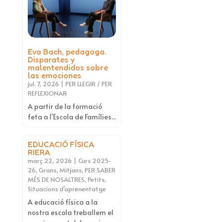
Eva Bach, pedagoga.
Disparates y
malentendidos sobre
las emociones
jul. 7, 2026
|
PER LLEGIR / PER
REFLEXIONAR
A partir de la formació
feta a l'Escola de Famílies...
EDUCACIÓ FÍSICA
RIERA
març 22, 2026
|
Curs 2025-
26
,
Grans
,
Mitjans
,
PER SABER
MÉS DE NOSALTRES
,
Petits
,
Situacions d'aprenentatge
A educació física a la
nostra escola treballem el