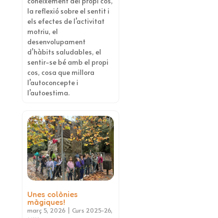
coneixement del propi cos,
la reflexió sobre el sentit i
els efectes de l’activitat
motriu, el
desenvolupament
d’hàbits saludables, el
sentir-se bé amb el propi
cos, cosa que millora
l’autoconcepte i
l’autoestima.
Unes colònies
màgiques!
març 5, 2026
|
Curs 2025-26
,