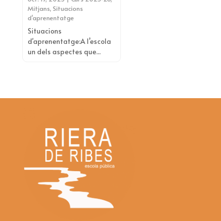
Mitjans
,
Situacions
d'aprenentatge
Situacions
d'aprenentatge:A l’escola
un dels aspectes que...