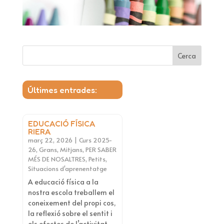
Cerca
Últimes entrades:
EDUCACIÓ FÍSICA
RIERA
març 22, 2026
|
Curs 2025-
26
,
Grans
,
Mitjans
,
PER SABER
MÉS DE NOSALTRES
,
Petits
,
Situacions d'aprenentatge
A educació física a la
nostra escola treballem el
coneixement del propi cos,
la reflexió sobre el sentit i
els efectes de l’activitat