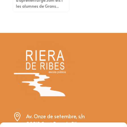
d'aprenentatge:Som els i
les alumnes de Grans...

Av. Onze de setembre, s/n
08810 Sant Pere de Ribes