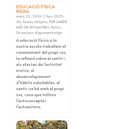
EDUCACIÓ FÍSICA
RIERA
març 22, 2026
|
Curs 2025-
26
,
Grans
,
Mitjans
,
PER SABER
MÉS DE NOSALTRES
,
Petits
,
Situacions d'aprenentatge
A educació física a la
nostra escola treballem el
coneixement del propi cos,
la reflexió sobre el sentit i
els efectes de l’activitat
motriu, el
desenvolupament
d’hàbits saludables, el
sentir-se bé amb el propi
cos, cosa que millora
l’autoconcepte i
l’autoestima.