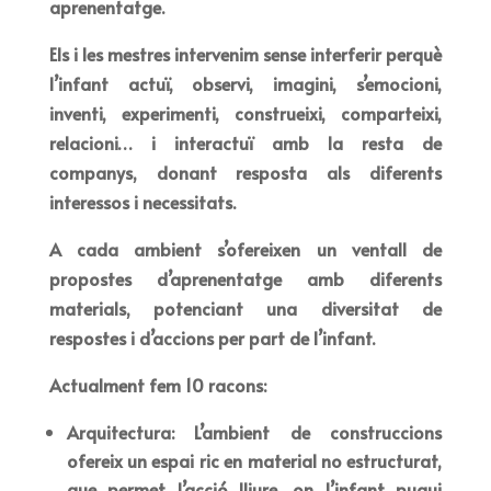
aprenentatge.
Els i les mestres intervenim sense interferir perquè
l’infant actuï, observi, imagini, s’emocioni,
inventi, experimenti, construeixi, comparteixi,
relacioni… i interactuï amb la resta de
companys, donant resposta als diferents
interessos i necessitats.
A cada ambient s’ofereixen un ventall de
propostes d’aprenentatge amb diferents
materials, potenciant una diversitat de
respostes i d’accions per part de l’infant.
Actualment fem 10 racons:
Arquitectura: L’ambient de construccions
ofereix un espai ric en material no estructurat,
que permet l’acció lliure
,
on l’infant pugui