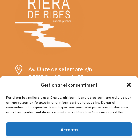

Av. Onze de setembre, s/n
08810 Sant Pere de Ribes
Gestionar el consentiment

riera@rieraderibes.cat
Per oferir les millors experiències, utilitzem tecnologies com ara galetes per
emmagatzemar i/o accedir a la informació del dispositiu. Donar el

93 896 15 85
consentiment a aquestes tecnologies ens permetrà processar dades com
ara el comportament de navegació o identificadors únics en aquest lloc.
Avís Legal
Accepta
Política de Privacitat