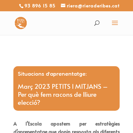
93 896 15 85
riera@rieraderibes.cat
Situacions d’aprenentatge:
Març 2023 PETITS I MITJANS –
Per què fem racons de lliure
elecció?
A l’Escola apostem per estratègies
d’aprenentatge que donin resposta als diferents