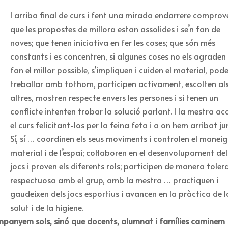
I arriba final de curs i fent una mirada endarrere compro
que les propostes de millora estan assolides i se’n fan de
noves; que tenen iniciativa en fer les coses; que són més
constants i es concentren, si algunes coses no els agraden 
fan el millor possible, s’impliquen i cuiden el material, pod
treballar amb tothom, participen activament, escolten al
altres, mostren respecte envers les persones i si tenen un
conflicte intenten trobar la solució parlant. I la mestra a
el curs felicitant-los per la feina feta i a on hem arribat ju
Sí, sí … coordinen els seus moviments i controlen el maneig
material i de l’espai; col·laboren en el desenvolupament del
jocs i proven els diferents rols; participen de manera tolera
respectuosa amb el grup, amb la mestra … practiquen i
gaudeixen dels jocs esportius i avancen en la pràctica de l
salut i de la higiene.
mpanyem sols, sinó que docents, alumnat i famílies caminem