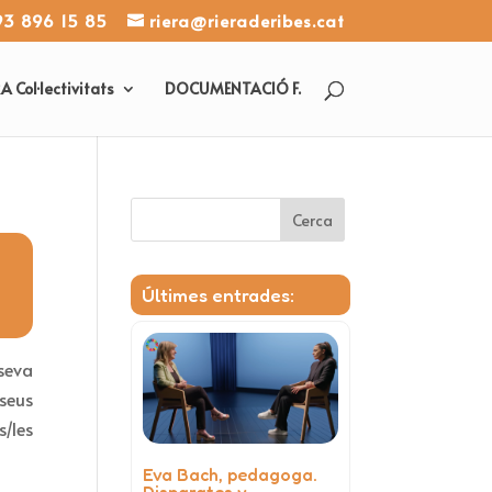
93 896 15 85
riera@rieraderibes.cat
 Col·lectivitats
DOCUMENTACIÓ F.
Cerca
Últimes entrades:
seva
seus
/les
Eva Bach, pedagoga.