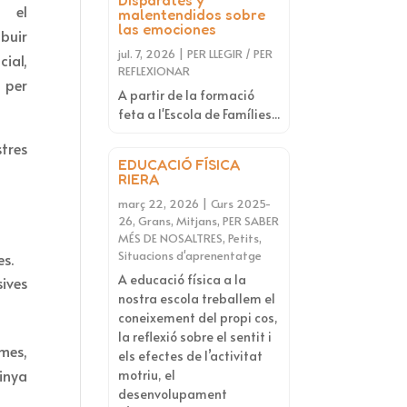
Disparates y
n el
malentendidos sobre
las emociones
buir
jul. 7, 2026
|
PER LLEGIR / PER
ial,
REFLEXIONAR
 per
A partir de la formació
feta a l'Escola de Famílies...
stres
EDUCACIÓ FÍSICA
RIERA
març 22, 2026
|
Curs 2025-
26
,
Grans
,
Mitjans
,
PER SABER
MÉS DE NOSALTRES
,
Petits
,
Situacions d'aprenentatge
es.
A educació física a la
sives
nostra escola treballem el
coneixement del propi cos,
la reflexió sobre el sentit i
rmes,
els efectes de l’activitat
pinya
motriu, el
desenvolupament