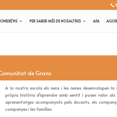
CONEIXE’NS
PER SABER MÉS DE NOSALTRES
AFA
AGORA
 Comunitat de Grans
A la nostra escola els nens i les nenes desenvolupen la 
pròpia història d’aprendre amb sentit i posen valor als 
aprenentatges acompanyats pels docents, els companys
companyes i les famílies.