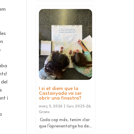
vem
les
en
s
caba
nts!
 del
I si et diem que la
s
Castanyada va ser
nt i
obrir una finestra?
març 5, 2026
|
Curs 2025-26
,
Grans
a
Cada cop més, tenim clar
que l’aprenentatge ha de...