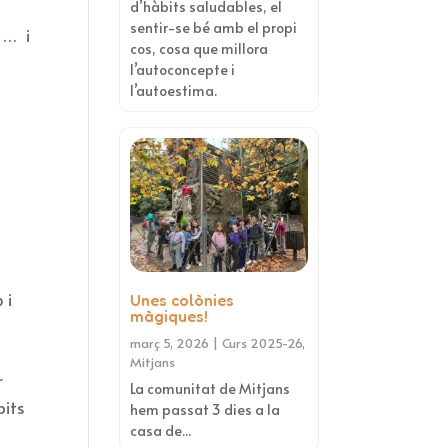
d’hàbits saludables, el
sentir-se bé amb el propi
 … i
cos, cosa que millora
l’autoconcepte i
l’autoestima.
 i
Unes colònies
màgiques!
març 5, 2026
|
Curs 2025-26
,
Mitjans
r
La comunitat de Mitjans
bits
hem passat 3 dies a la
casa de...