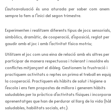
L’autoavaluació és una aturada per saber com anem
sempre la fem a l’inici del segon trimestre.
Experimenten i realitzem diferents tipus de jocs: sensorials,
simbòlics, dramàtic, de cooperació, d’oposició, reglat per
gaudir amb el joc i amb l’activitat física motriu;
Utilitzem el joc com una eina de relació amb els altres per
participar de manera respectuosa i tolerant i resoldre els
conflictes mitjançant el diàleg. Gestionem la frustració i
practiquem activitats o reptes on prima el treball en equip
la cooperació. Practiquem els hàbits de salut i higiene a
l’escola i ens fem propostes de millora i generem hàbits
saludables per la pràctica d’activitats físiques i incorpora
aprenentatges que han de perdurar al llarg de la vida (hà
saludables, habilitats socials, etc.).