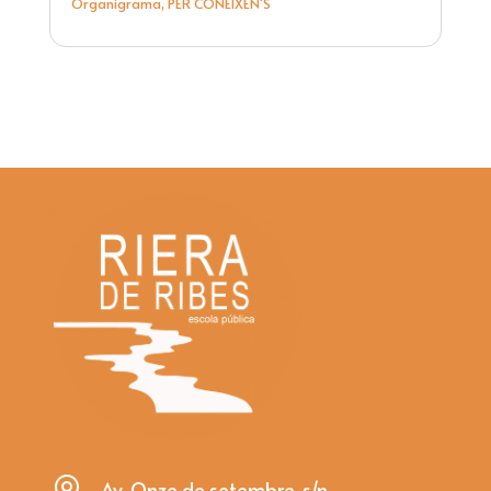
Organigrama
,
PER CONEIXEN'S
Av. Onze de setembre, s/n