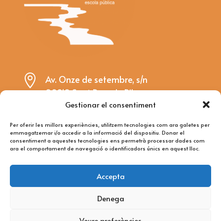

Av. Onze de setembre, s/n
08810 Sant Pere de Ribes
Gestionar el consentiment

riera@rieraderibes.cat
Per oferir les millors experiències, utilitzem tecnologies com ara galetes per
emmagatzemar i/o accedir a la informació del dispositiu. Donar el

93 896 15 85
consentiment a aquestes tecnologies ens permetrà processar dades com
ara el comportament de navegació o identificadors únics en aquest lloc.
Avís Legal
Accepta
Política de Privacitat
RGPD
Denega
Política de cookies
Veure preferències